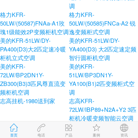
调
格力KFR-
格力KFR-
50LW/(50587)FNAa-A1玫
50LW/(50585)FNCa-A2 锐
瑰1级能效2P变频柜机空调
逸变频柜式空调
美的KFR-51LW/DY-
美的KFR-51LW/DY-
PA400(D3)大2匹定速冷暖
YA400(D3) 大2匹定速定频
柜机立式空调
智行圆柜机空调
美的KFR-
美的KFR-
72LW/BP2DN1Y-
51LW/BP3DN1Y-
ZB300(B3)3匹风尊直流变
YA100(B1)2匹变频柜式空
频柜机空调
调
志高挂机-1980送到家
志高KFR-
72LW/IBP89+N2A+Y2 3匹
柜机冷暖变频智能云空调
志高KFR-120LW/E41+N3
志高KFR-72LW/AS36+N3
柜式空调
健康宝独立除湿柜式空调
首页
电话
产品
案例
资讯