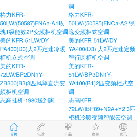
调
格力KFR-
格力KFR-
50LW/(50587)FNAa-A1玫
50LW/(50585)FNCa-A2 锐
瑰1级能效2P变频柜机空调
逸变频柜式空调
美的KFR-51LW/DY-
美的KFR-51LW/DY-
PA400(D3)大2匹定速冷暖
YA400(D3) 大2匹定速定频
柜机立式空调
智行圆柜机空调
美的KFR-
美的KFR-
72LW/BP2DN1Y-
51LW/BP3DN1Y-
ZB300(B3)3匹风尊直流变
YA100(B1)2匹变频柜式空
频柜机空调
调
志高挂机-1980送到家
志高KFR-
72LW/IBP89+N2A+Y2 3匹
柜机冷暖变频智能云空调
志高KFR-120LW/E41+N3
志高KFR-72LW/AS36+N3
柜式空调
健康宝独立除湿柜式空调
首页
电话
产品
案例
资讯