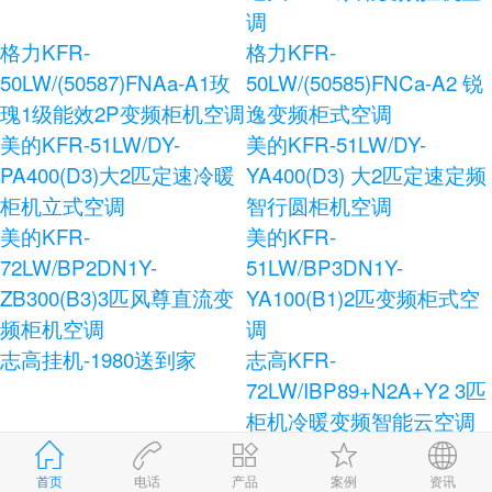
调
格力KFR-
格力KFR-
50LW/(50587)FNAa-A1玫
50LW/(50585)FNCa-A2 锐
瑰1级能效2P变频柜机空调
逸变频柜式空调
美的KFR-51LW/DY-
美的KFR-51LW/DY-
PA400(D3)大2匹定速冷暖
YA400(D3) 大2匹定速定频
柜机立式空调
智行圆柜机空调
美的KFR-
美的KFR-
72LW/BP2DN1Y-
51LW/BP3DN1Y-
ZB300(B3)3匹风尊直流变
YA100(B1)2匹变频柜式空
频柜机空调
调
志高挂机-1980送到家
志高KFR-
72LW/IBP89+N2A+Y2 3匹
柜机冷暖变频智能云空调
志高KFR-120LW/E41+N3
志高KFR-72LW/AS36+N3
柜式空调
健康宝独立除湿柜式空调
首页
电话
产品
案例
资讯