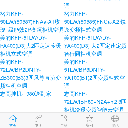
调
格力KFR-
格力KFR-
50LW/(50587)FNAa-A1玫
50LW/(50585)FNCa-A2 锐
瑰1级能效2P变频柜机空调
逸变频柜式空调
美的KFR-51LW/DY-
美的KFR-51LW/DY-
PA400(D3)大2匹定速冷暖
YA400(D3) 大2匹定速定频
柜机立式空调
智行圆柜机空调
美的KFR-
美的KFR-
72LW/BP2DN1Y-
51LW/BP3DN1Y-
ZB300(B3)3匹风尊直流变
YA100(B1)2匹变频柜式空
频柜机空调
调
志高挂机-1980送到家
志高KFR-
72LW/IBP89+N2A+Y2 3匹
柜机冷暖变频智能云空调
志高KFR-120LW/E41+N3
志高KFR-72LW/AS36+N3
柜式空调
健康宝独立除湿柜式空调
首页
电话
产品
案例
资讯