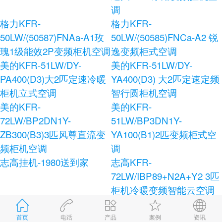
调
格力KFR-
格力KFR-
50LW/(50587)FNAa-A1玫
50LW/(50585)FNCa-A2 锐
瑰1级能效2P变频柜机空调
逸变频柜式空调
美的KFR-51LW/DY-
美的KFR-51LW/DY-
PA400(D3)大2匹定速冷暖
YA400(D3) 大2匹定速定频
柜机立式空调
智行圆柜机空调
美的KFR-
美的KFR-
72LW/BP2DN1Y-
51LW/BP3DN1Y-
ZB300(B3)3匹风尊直流变
YA100(B1)2匹变频柜式空
频柜机空调
调
志高挂机-1980送到家
志高KFR-
72LW/IBP89+N2A+Y2 3匹
柜机冷暖变频智能云空调
志高KFR-120LW/E41+N3
志高KFR-72LW/AS36+N3
柜式空调
健康宝独立除湿柜式空调
首页
电话
产品
案例
资讯