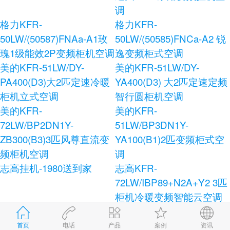
调
格力KFR-
格力KFR-
50LW/(50587)FNAa-A1玫
50LW/(50585)FNCa-A2 锐
瑰1级能效2P变频柜机空调
逸变频柜式空调
美的KFR-51LW/DY-
美的KFR-51LW/DY-
PA400(D3)大2匹定速冷暖
YA400(D3) 大2匹定速定频
柜机立式空调
智行圆柜机空调
美的KFR-
美的KFR-
72LW/BP2DN1Y-
51LW/BP3DN1Y-
ZB300(B3)3匹风尊直流变
YA100(B1)2匹变频柜式空
频柜机空调
调
志高挂机-1980送到家
志高KFR-
72LW/IBP89+N2A+Y2 3匹
柜机冷暖变频智能云空调
志高KFR-120LW/E41+N3
志高KFR-72LW/AS36+N3
柜式空调
健康宝独立除湿柜式空调
首页
电话
产品
案例
资讯