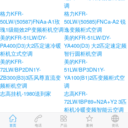
调
格力KFR-
格力KFR-
50LW/(50587)FNAa-A1玫
50LW/(50585)FNCa-A2 锐
瑰1级能效2P变频柜机空调
逸变频柜式空调
美的KFR-51LW/DY-
美的KFR-51LW/DY-
PA400(D3)大2匹定速冷暖
YA400(D3) 大2匹定速定频
柜机立式空调
智行圆柜机空调
美的KFR-
美的KFR-
72LW/BP2DN1Y-
51LW/BP3DN1Y-
ZB300(B3)3匹风尊直流变
YA100(B1)2匹变频柜式空
频柜机空调
调
志高挂机-1980送到家
志高KFR-
72LW/IBP89+N2A+Y2 3匹
柜机冷暖变频智能云空调
志高KFR-120LW/E41+N3
志高KFR-72LW/AS36+N3
柜式空调
健康宝独立除湿柜式空调
首页
电话
产品
案例
资讯