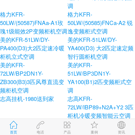
调
格力KFR-
格力KFR-
50LW/(50587)FNAa-A1玫
50LW/(50585)FNCa-A2 锐
瑰1级能效2P变频柜机空调
逸变频柜式空调
美的KFR-51LW/DY-
美的KFR-51LW/DY-
PA400(D3)大2匹定速冷暖
YA400(D3) 大2匹定速定频
柜机立式空调
智行圆柜机空调
美的KFR-
美的KFR-
72LW/BP2DN1Y-
51LW/BP3DN1Y-
ZB300(B3)3匹风尊直流变
YA100(B1)2匹变频柜式空
频柜机空调
调
志高挂机-1980送到家
志高KFR-
72LW/IBP89+N2A+Y2 3匹
柜机冷暖变频智能云空调
志高KFR-120LW/E41+N3
志高KFR-72LW/AS36+N3
柜式空调
健康宝独立除湿柜式空调
首页
电话
产品
案例
资讯