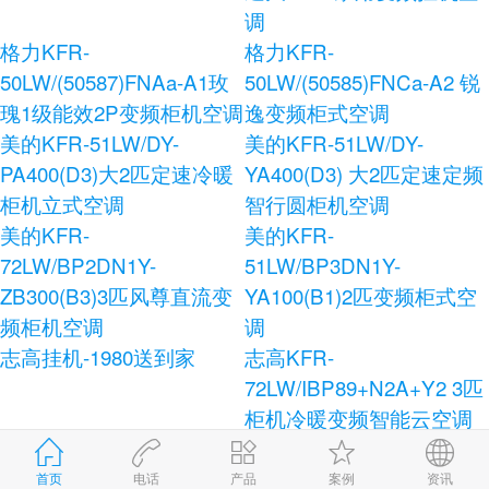
调
格力KFR-
格力KFR-
50LW/(50587)FNAa-A1玫
50LW/(50585)FNCa-A2 锐
瑰1级能效2P变频柜机空调
逸变频柜式空调
美的KFR-51LW/DY-
美的KFR-51LW/DY-
PA400(D3)大2匹定速冷暖
YA400(D3) 大2匹定速定频
柜机立式空调
智行圆柜机空调
美的KFR-
美的KFR-
72LW/BP2DN1Y-
51LW/BP3DN1Y-
ZB300(B3)3匹风尊直流变
YA100(B1)2匹变频柜式空
频柜机空调
调
志高挂机-1980送到家
志高KFR-
72LW/IBP89+N2A+Y2 3匹
柜机冷暖变频智能云空调
志高KFR-120LW/E41+N3
志高KFR-72LW/AS36+N3
柜式空调
健康宝独立除湿柜式空调
首页
电话
产品
案例
资讯