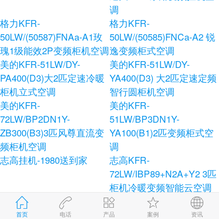
调
格力KFR-
格力KFR-
50LW/(50587)FNAa-A1玫
50LW/(50585)FNCa-A2 锐
瑰1级能效2P变频柜机空调
逸变频柜式空调
美的KFR-51LW/DY-
美的KFR-51LW/DY-
PA400(D3)大2匹定速冷暖
YA400(D3) 大2匹定速定频
柜机立式空调
智行圆柜机空调
美的KFR-
美的KFR-
72LW/BP2DN1Y-
51LW/BP3DN1Y-
ZB300(B3)3匹风尊直流变
YA100(B1)2匹变频柜式空
频柜机空调
调
志高挂机-1980送到家
志高KFR-
72LW/IBP89+N2A+Y2 3匹
柜机冷暖变频智能云空调
志高KFR-120LW/E41+N3
志高KFR-72LW/AS36+N3
柜式空调
健康宝独立除湿柜式空调
首页
电话
产品
案例
资讯