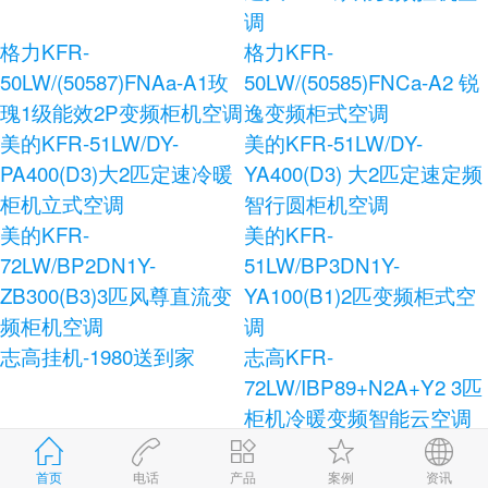
调
格力KFR-
格力KFR-
50LW/(50587)FNAa-A1玫
50LW/(50585)FNCa-A2 锐
瑰1级能效2P变频柜机空调
逸变频柜式空调
美的KFR-51LW/DY-
美的KFR-51LW/DY-
PA400(D3)大2匹定速冷暖
YA400(D3) 大2匹定速定频
柜机立式空调
智行圆柜机空调
美的KFR-
美的KFR-
72LW/BP2DN1Y-
51LW/BP3DN1Y-
ZB300(B3)3匹风尊直流变
YA100(B1)2匹变频柜式空
频柜机空调
调
志高挂机-1980送到家
志高KFR-
72LW/IBP89+N2A+Y2 3匹
柜机冷暖变频智能云空调
志高KFR-120LW/E41+N3
志高KFR-72LW/AS36+N3
柜式空调
健康宝独立除湿柜式空调
首页
电话
产品
案例
资讯