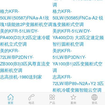
调
格力KFR-
格力KFR-
50LW/(50587)FNAa-A1玫
50LW/(50585)FNCa-A2 锐
瑰1级能效2P变频柜机空调
逸变频柜式空调
美的KFR-51LW/DY-
美的KFR-51LW/DY-
PA400(D3)大2匹定速冷暖
YA400(D3) 大2匹定速定频
柜机立式空调
智行圆柜机空调
美的KFR-
美的KFR-
72LW/BP2DN1Y-
51LW/BP3DN1Y-
ZB300(B3)3匹风尊直流变
YA100(B1)2匹变频柜式空
频柜机空调
调
志高挂机-1980送到家
志高KFR-
72LW/IBP89+N2A+Y2 3匹
柜机冷暖变频智能云空调
志高KFR-120LW/E41+N3
志高KFR-72LW/AS36+N3
柜式空调
健康宝独立除湿柜式空调
首页
电话
产品
案例
资讯