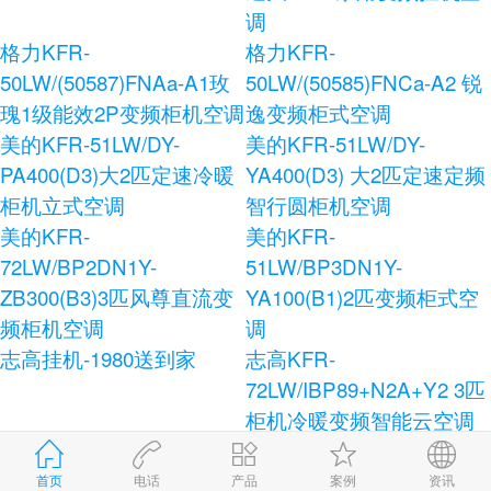
调
格力KFR-
格力KFR-
50LW/(50587)FNAa-A1玫
50LW/(50585)FNCa-A2 锐
瑰1级能效2P变频柜机空调
逸变频柜式空调
美的KFR-51LW/DY-
美的KFR-51LW/DY-
PA400(D3)大2匹定速冷暖
YA400(D3) 大2匹定速定频
柜机立式空调
智行圆柜机空调
美的KFR-
美的KFR-
72LW/BP2DN1Y-
51LW/BP3DN1Y-
ZB300(B3)3匹风尊直流变
YA100(B1)2匹变频柜式空
频柜机空调
调
志高挂机-1980送到家
志高KFR-
72LW/IBP89+N2A+Y2 3匹
柜机冷暖变频智能云空调
志高KFR-120LW/E41+N3
志高KFR-72LW/AS36+N3
柜式空调
健康宝独立除湿柜式空调
首页
电话
产品
案例
资讯