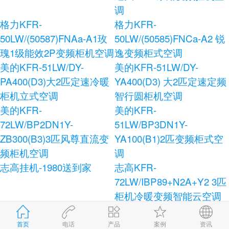
调
格力KFR-
格力KFR-
50LW/(50587)FNAa-A1玫
50LW/(50585)FNCa-A2 锐
瑰1级能效2P变频柜机空调
逸变频柜式空调
美的KFR-51LW/DY-
美的KFR-51LW/DY-
PA400(D3)大2匹定速冷暖
YA400(D3) 大2匹定速定频
柜机立式空调
智行圆柜机空调
美的KFR-
美的KFR-
72LW/BP2DN1Y-
51LW/BP3DN1Y-
ZB300(B3)3匹风尊直流变
YA100(B1)2匹变频柜式空
频柜机空调
调
志高挂机-1980送到家
志高KFR-
72LW/IBP89+N2A+Y2 3匹
柜机冷暖变频智能云空调
志高KFR-120LW/E41+N3
志高KFR-72LW/AS36+N3
柜式空调
健康宝独立除湿柜式空调
首页
电话
产品
案例
资讯