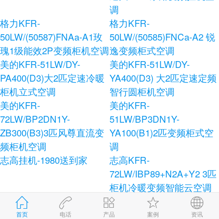
调
格力KFR-
格力KFR-
50LW/(50587)FNAa-A1玫
50LW/(50585)FNCa-A2 锐
瑰1级能效2P变频柜机空调
逸变频柜式空调
美的KFR-51LW/DY-
美的KFR-51LW/DY-
PA400(D3)大2匹定速冷暖
YA400(D3) 大2匹定速定频
柜机立式空调
智行圆柜机空调
美的KFR-
美的KFR-
72LW/BP2DN1Y-
51LW/BP3DN1Y-
ZB300(B3)3匹风尊直流变
YA100(B1)2匹变频柜式空
频柜机空调
调
志高挂机-1980送到家
志高KFR-
72LW/IBP89+N2A+Y2 3匹
柜机冷暖变频智能云空调
志高KFR-120LW/E41+N3
志高KFR-72LW/AS36+N3
柜式空调
健康宝独立除湿柜式空调
首页
电话
产品
案例
资讯