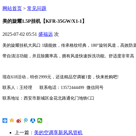
网站首页
>
常见问题
美的旋耀1.5P挂机【KFR-35GW/X1-1】
2025-07-02 05:51
盛福远
次
美的旋耀挂机大风口 1级能效，传承格纹经典，180°旋转风道，高效防
带自清洁功能，并且除菌率高，拥有风道快速拆洗功能。舒适度非常高
现在618活动，特价2999元，还送精品空调被1套，快来抢购吧!
联系人：王经理 联系电话：13572444499 微信同号
联系地址：西安市新城区金花北路通化门地铁C口
上一篇：
美的空调享新风风管机