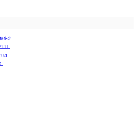
了解多少
1-1】
H2]
2】