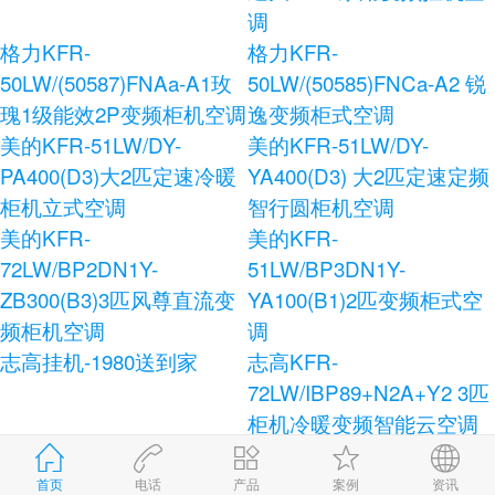
调
格力KFR-
格力KFR-
50LW/(50587)FNAa-A1玫
50LW/(50585)FNCa-A2 锐
瑰1级能效2P变频柜机空调
逸变频柜式空调
美的KFR-51LW/DY-
美的KFR-51LW/DY-
PA400(D3)大2匹定速冷暖
YA400(D3) 大2匹定速定频
柜机立式空调
智行圆柜机空调
美的KFR-
美的KFR-
72LW/BP2DN1Y-
51LW/BP3DN1Y-
ZB300(B3)3匹风尊直流变
YA100(B1)2匹变频柜式空
频柜机空调
调
志高挂机-1980送到家
志高KFR-
72LW/IBP89+N2A+Y2 3匹
柜机冷暖变频智能云空调
志高KFR-120LW/E41+N3
志高KFR-72LW/AS36+N3
柜式空调
健康宝独立除湿柜式空调
首页
电话
产品
案例
资讯