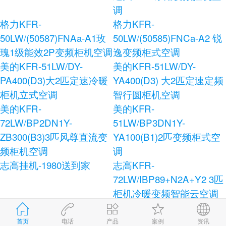
调
格力KFR-
格力KFR-
50LW/(50587)FNAa-A1玫
50LW/(50585)FNCa-A2 锐
瑰1级能效2P变频柜机空调
逸变频柜式空调
美的KFR-51LW/DY-
美的KFR-51LW/DY-
PA400(D3)大2匹定速冷暖
YA400(D3) 大2匹定速定频
柜机立式空调
智行圆柜机空调
美的KFR-
美的KFR-
72LW/BP2DN1Y-
51LW/BP3DN1Y-
ZB300(B3)3匹风尊直流变
YA100(B1)2匹变频柜式空
频柜机空调
调
志高挂机-1980送到家
志高KFR-
72LW/IBP89+N2A+Y2 3匹
柜机冷暖变频智能云空调
志高KFR-120LW/E41+N3
志高KFR-72LW/AS36+N3
柜式空调
健康宝独立除湿柜式空调
首页
电话
产品
案例
资讯