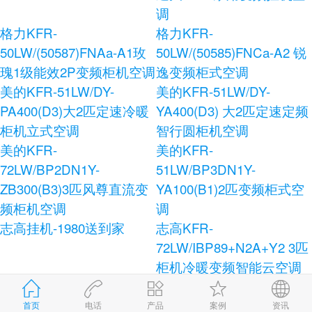
调
格力KFR-
格力KFR-
50LW/(50587)FNAa-A1玫
50LW/(50585)FNCa-A2 锐
瑰1级能效2P变频柜机空调
逸变频柜式空调
美的KFR-51LW/DY-
美的KFR-51LW/DY-
PA400(D3)大2匹定速冷暖
YA400(D3) 大2匹定速定频
柜机立式空调
智行圆柜机空调
美的KFR-
美的KFR-
72LW/BP2DN1Y-
51LW/BP3DN1Y-
ZB300(B3)3匹风尊直流变
YA100(B1)2匹变频柜式空
频柜机空调
调
志高挂机-1980送到家
志高KFR-
72LW/IBP89+N2A+Y2 3匹
柜机冷暖变频智能云空调
志高KFR-120LW/E41+N3
志高KFR-72LW/AS36+N3
柜式空调
健康宝独立除湿柜式空调
首页
电话
产品
案例
资讯