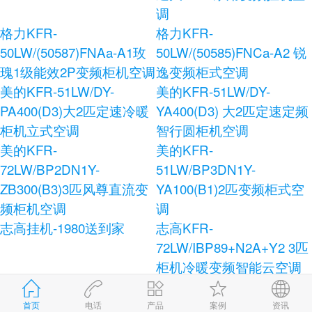
调
格力KFR-
格力KFR-
50LW/(50587)FNAa-A1玫
50LW/(50585)FNCa-A2 锐
瑰1级能效2P变频柜机空调
逸变频柜式空调
美的KFR-51LW/DY-
美的KFR-51LW/DY-
PA400(D3)大2匹定速冷暖
YA400(D3) 大2匹定速定频
柜机立式空调
智行圆柜机空调
美的KFR-
美的KFR-
72LW/BP2DN1Y-
51LW/BP3DN1Y-
ZB300(B3)3匹风尊直流变
YA100(B1)2匹变频柜式空
频柜机空调
调
志高挂机-1980送到家
志高KFR-
72LW/IBP89+N2A+Y2 3匹
柜机冷暖变频智能云空调
志高KFR-120LW/E41+N3
志高KFR-72LW/AS36+N3
柜式空调
健康宝独立除湿柜式空调
首页
电话
产品
案例
资讯