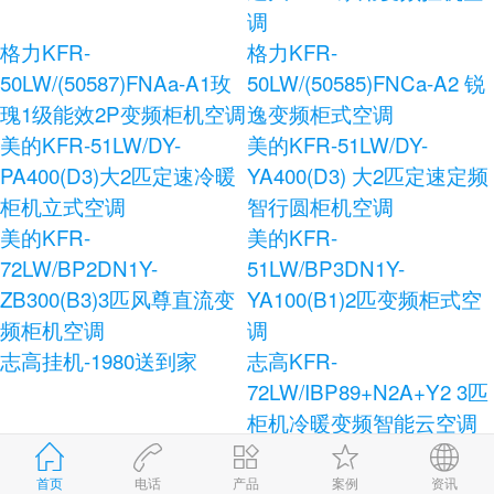
调
格力KFR-
格力KFR-
50LW/(50587)FNAa-A1玫
50LW/(50585)FNCa-A2 锐
瑰1级能效2P变频柜机空调
逸变频柜式空调
美的KFR-51LW/DY-
美的KFR-51LW/DY-
PA400(D3)大2匹定速冷暖
YA400(D3) 大2匹定速定频
柜机立式空调
智行圆柜机空调
美的KFR-
美的KFR-
72LW/BP2DN1Y-
51LW/BP3DN1Y-
ZB300(B3)3匹风尊直流变
YA100(B1)2匹变频柜式空
频柜机空调
调
志高挂机-1980送到家
志高KFR-
72LW/IBP89+N2A+Y2 3匹
柜机冷暖变频智能云空调
志高KFR-120LW/E41+N3
志高KFR-72LW/AS36+N3
柜式空调
健康宝独立除湿柜式空调
首页
电话
产品
案例
资讯