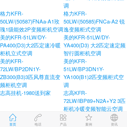
调
格力KFR-
格力KFR-
50LW/(50587)FNAa-A1玫
50LW/(50585)FNCa-A2 锐
瑰1级能效2P变频柜机空调
逸变频柜式空调
美的KFR-51LW/DY-
美的KFR-51LW/DY-
PA400(D3)大2匹定速冷暖
YA400(D3) 大2匹定速定频
柜机立式空调
智行圆柜机空调
美的KFR-
美的KFR-
72LW/BP2DN1Y-
51LW/BP3DN1Y-
ZB300(B3)3匹风尊直流变
YA100(B1)2匹变频柜式空
频柜机空调
调
志高挂机-1980送到家
志高KFR-
72LW/IBP89+N2A+Y2 3匹
柜机冷暖变频智能云空调
志高KFR-120LW/E41+N3
志高KFR-72LW/AS36+N3
柜式空调
健康宝独立除湿柜式空调
首页
电话
产品
案例
资讯